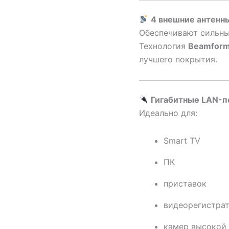
4 внешние антенны
Обеспечивают сильный
Технология
Beamform
лучшего покрытия.
Гигабитные LAN-
Идеально для:
Smart TV
ПК
приставок
видеорегистра
камер высокой