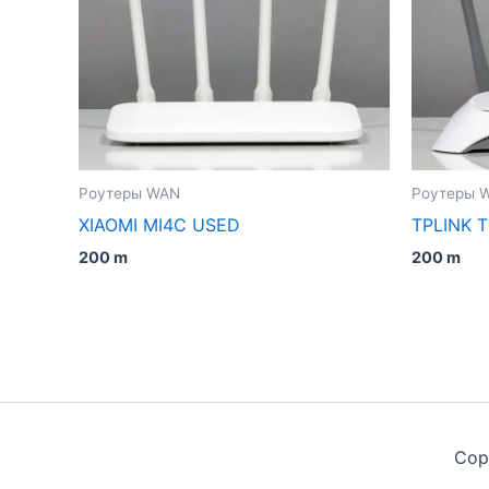
Роутеры WAN
Роутеры 
XIAOMI MI4C USED
TPLINK 
200
m
200
m
Cop