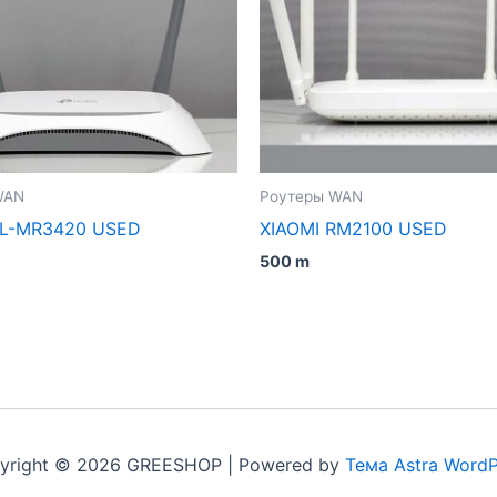
WAN
Роутеры WAN
TL-MR3420 USED
XIAOMI RM2100 USED
500
m
yright © 2026 GREESHOP | Powered by
Тема Astra WordP