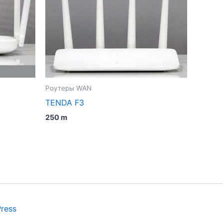
Роутеры WAN
TENDA F3
250
m
ress