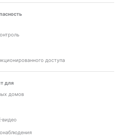
пасность
онтроль
нкционированного доступа
т для
ных домов
K-видео
еонаблюдения