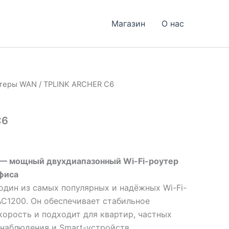
Магазин
О нас
теры WAN
/ TPLINK ARCHER C6
C6
6 — мощный двухдиапазонный Wi-Fi-роутер
фиса
дин из самых популярных и надёжных Wi-Fi-
AC1200. Он обеспечивает стабильное
корость и подходит для квартир, частных
онаблюдения и Smart-устройств.