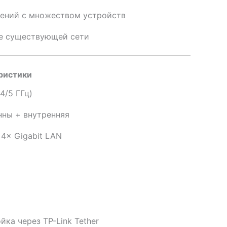
ений с множеством устройств
е существующей сети
ристики
4/5 ГГц)
нны + внутренняя
 4× Gigabit LAN
ка через TP-Link Tether