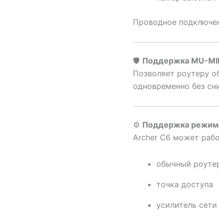
Проводное подключен
🛡
Поддержка MU-M
Позволяет роутеру о
одновременно без сн
⚙
Поддержка режима
Archer C6 может рабо
обычный роуте
точка доступа
усилитель сети