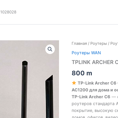
1028028
Главная
/
Роутеры
/
Роу
Роутеры WAN
TPLINK ARCHER 
800
m
TP-Link Archer C
AC1200 для дома и о
TP-Link Archer C6
— о
роутеров стандарта 
покрытие, высокую с
домов, офисов, виде