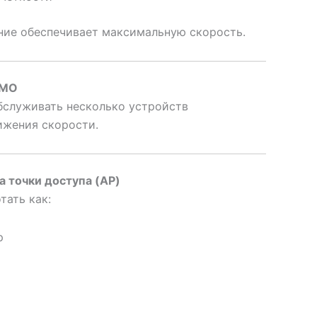
ие обеспечивает максимальную скорость.
IMO
бслуживать несколько устройств
ижения скорости.
 точки доступа (AP)
тать как:
р